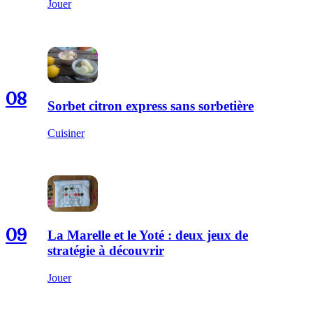
Jouer
08
Sorbet citron express sans sorbetière
Cuisiner
09
La Marelle et le Yoté : deux jeux de
stratégie à découvrir
Jouer