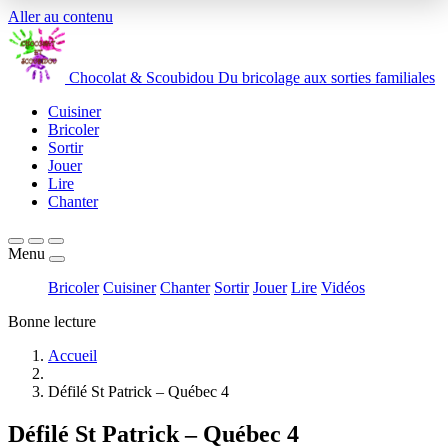
Aller au contenu
Chocolat
&
Scoubidou
Du bricolage aux sorties familiales
Cuisiner
Bricoler
Sortir
Jouer
Lire
Chanter
Menu
Bricoler
Cuisiner
Chanter
Sortir
Jouer
Lire
Vidéos
Bonne lecture
Accueil
Défilé St Patrick – Québec 4
Défilé St Patrick – Québec 4