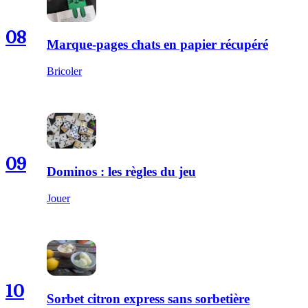
08
Marque-pages chats en papier récupéré
Bricoler
09
Dominos : les règles du jeu
Jouer
10
Sorbet citron express sans sorbetière