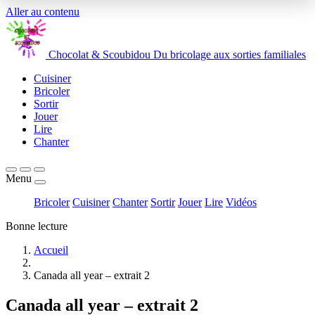
Aller au contenu
Chocolat
&
Scoubidou
Du bricolage aux sorties familiales
Cuisiner
Bricoler
Sortir
Jouer
Lire
Chanter
Menu
Bricoler
Cuisiner
Chanter
Sortir
Jouer
Lire
Vidéos
Bonne lecture
Accueil
Canada all year – extrait 2
Canada all year – extrait 2