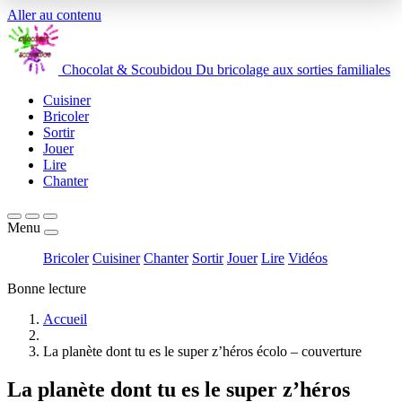
Aller au contenu
Chocolat
&
Scoubidou
Du bricolage aux sorties familiales
Cuisiner
Bricoler
Sortir
Jouer
Lire
Chanter
Menu
Bricoler
Cuisiner
Chanter
Sortir
Jouer
Lire
Vidéos
Bonne lecture
Accueil
La planète dont tu es le super z’héros écolo – couverture
La planète dont tu es le super z’héros