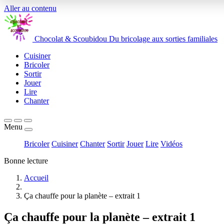
Aller au contenu
Chocolat
&
Scoubidou
Du bricolage aux sorties familiales
Cuisiner
Bricoler
Sortir
Jouer
Lire
Chanter
Menu
Bricoler
Cuisiner
Chanter
Sortir
Jouer
Lire
Vidéos
Bonne lecture
Accueil
Ça chauffe pour la planète – extrait 1
Ça chauffe pour la planète – extrait 1