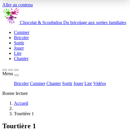
Aller au contenu
Chocolat
&
Scoubidou
Du bricolage aux sorties familiales
Cuisiner
Bricoler
Sortir
Jouer
Lire
Chanter
Menu
Bricoler
Cuisiner
Chanter
Sortir
Jouer
Lire
Vidéos
Bonne lecture
Accueil
Tourtière 1
Tourtière 1