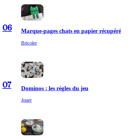
06
Marque-pages chats en papier récupéré
Bricoler
07
Dominos : les règles du jeu
Jouer