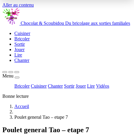
Aller au contenu
Chocolat
&
Scoubidou
Du bricolage aux sorties familiales
Cuisiner
Bricoler
Sortir
Jouer
Lire
Chanter
Menu
Bricoler
Cuisiner
Chanter
Sortir
Jouer
Lire
Vidéos
Bonne lecture
Accueil
Poulet general Tao – etape 7
Poulet general Tao – etape 7