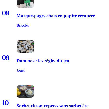
08
Marque-pages chats en papier récupéré
Bricoler
09
Dominos : les règles du jeu
Jouer
10
Sorbet citron express sans sorbetière