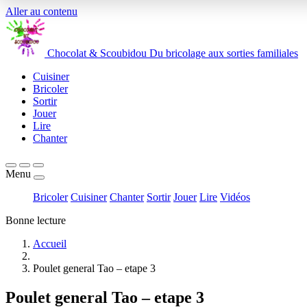
Aller au contenu
Chocolat
&
Scoubidou
Du bricolage aux sorties familiales
Cuisiner
Bricoler
Sortir
Jouer
Lire
Chanter
Menu
Bricoler
Cuisiner
Chanter
Sortir
Jouer
Lire
Vidéos
Bonne lecture
Accueil
Poulet general Tao – etape 3
Poulet general Tao – etape 3