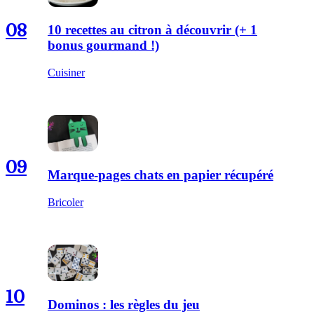
08
10 recettes au citron à découvrir (+ 1
bonus gourmand !)
Cuisiner
09
Marque-pages chats en papier récupéré
Bricoler
10
Dominos : les règles du jeu