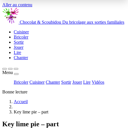
Aller au contenu
Chocolat
&
Scoubidou
Du bricolage aux sorties familiales
Cuisiner
Bricoler
Sortir
Jouer
Lire
Chanter
Menu
Bricoler
Cuisiner
Chanter
Sortir
Jouer
Lire
Vidéos
Bonne lecture
Accueil
Key lime pie – part
Key lime pie – part