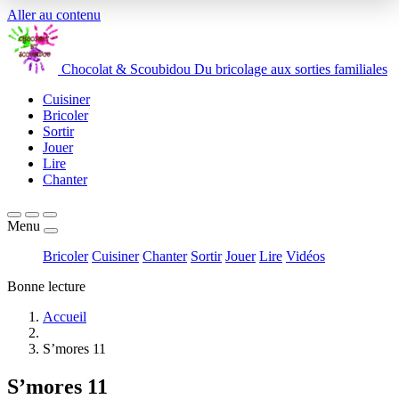
Aller au contenu
Chocolat
&
Scoubidou
Du bricolage aux sorties familiales
Cuisiner
Bricoler
Sortir
Jouer
Lire
Chanter
Menu
Bricoler
Cuisiner
Chanter
Sortir
Jouer
Lire
Vidéos
Bonne lecture
Accueil
S’mores 11
S’mores 11