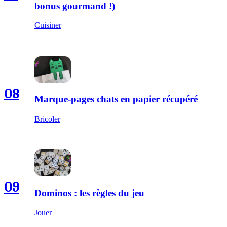
bonus gourmand !)
Cuisiner
08
Marque-pages chats en papier récupéré
Bricoler
09
Dominos : les règles du jeu
Jouer