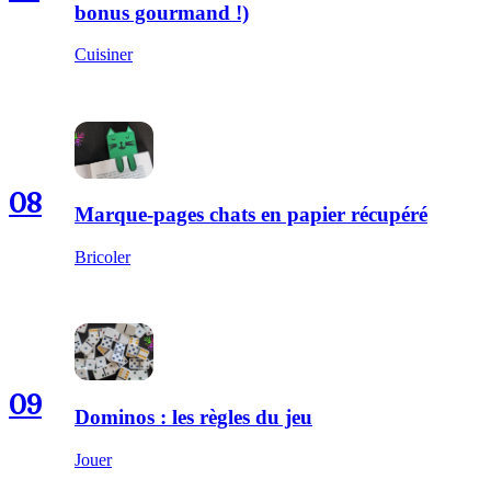
bonus gourmand !)
Cuisiner
08
Marque-pages chats en papier récupéré
Bricoler
09
Dominos : les règles du jeu
Jouer