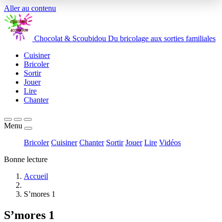
Aller au contenu
Chocolat
&
Scoubidou
Du bricolage aux sorties familiales
Cuisiner
Bricoler
Sortir
Jouer
Lire
Chanter
Menu
Bricoler
Cuisiner
Chanter
Sortir
Jouer
Lire
Vidéos
Bonne lecture
Accueil
S’mores 1
S’mores 1