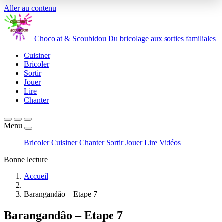
Aller au contenu
Chocolat
&
Scoubidou
Du bricolage aux sorties familiales
Cuisiner
Bricoler
Sortir
Jouer
Lire
Chanter
Menu
Bricoler
Cuisiner
Chanter
Sortir
Jouer
Lire
Vidéos
Bonne lecture
Accueil
Barangandâo – Etape 7
Barangandâo – Etape 7