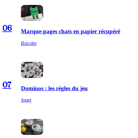
06
Marque-pages chats en papier récupéré
Bricoler
07
Dominos : les règles du jeu
Jouer