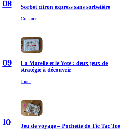
08
Sorbet citron express sans sorbetière
Cuisiner
09
La Marelle et le Yoté : deux jeux de
stratégie à découvrir
Jouer
10
Jeu de voyage – Pochette de Tic Tac Toe