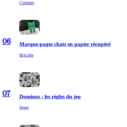
Cuisiner
06
Marque-pages chats en papier récupéré
Bricoler
07
Dominos : les règles du jeu
Jouer