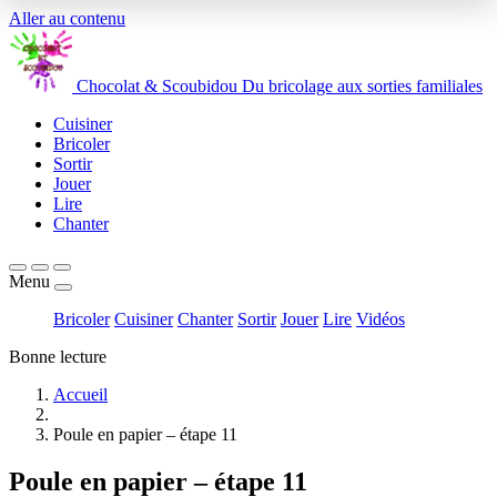
Aller au contenu
Chocolat
&
Scoubidou
Du bricolage aux sorties familiales
Cuisiner
Bricoler
Sortir
Jouer
Lire
Chanter
Menu
Bricoler
Cuisiner
Chanter
Sortir
Jouer
Lire
Vidéos
Bonne lecture
Accueil
Poule en papier – étape 11
Poule en papier – étape 11