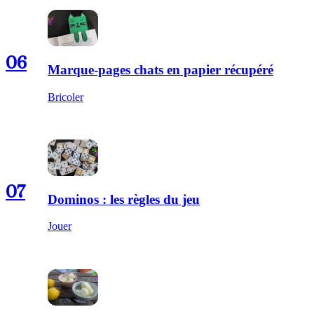
06
Marque-pages chats en papier récupéré
Bricoler
07
Dominos : les règles du jeu
Jouer