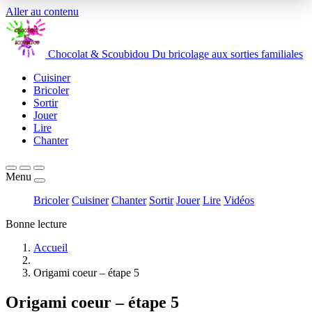
Aller au contenu
Chocolat
&
Scoubidou
Du bricolage aux sorties familiales
Cuisiner
Bricoler
Sortir
Jouer
Lire
Chanter
Menu
Bricoler
Cuisiner
Chanter
Sortir
Jouer
Lire
Vidéos
Bonne lecture
Accueil
Origami coeur – étape 5
Origami coeur – étape 5