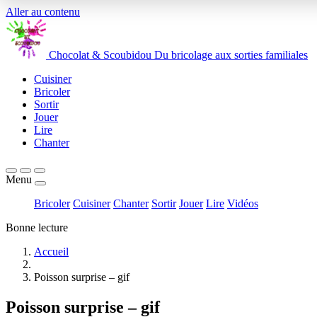
Aller au contenu
Chocolat
&
Scoubidou
Du bricolage aux sorties familiales
Cuisiner
Bricoler
Sortir
Jouer
Lire
Chanter
Menu
Bricoler
Cuisiner
Chanter
Sortir
Jouer
Lire
Vidéos
Bonne lecture
Accueil
Poisson surprise – gif
Poisson surprise – gif