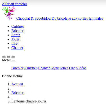
Aller au contenu
Chocolat
&
Scoubidou
Du bricolage aux sorties familiales
Cuisiner
Bricoler
Sortir
Jouer
Lire
Chanter
Menu
Bricoler
Cuisiner
Chanter
Sortir
Jouer
Lire
Vidéos
Bonne lecture
Accueil
Bricoler
Lanterne chauve-souris