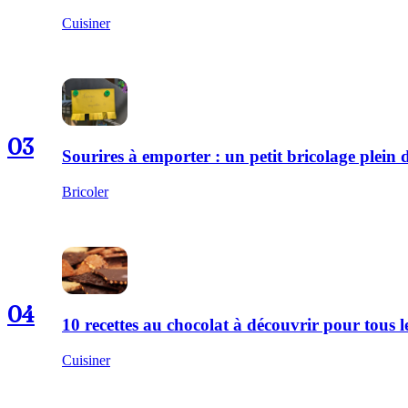
Cuisiner
03
Sourires à emporter : un petit bricolage plei
Bricoler
04
10 recettes au chocolat à découvrir pour tous
Cuisiner