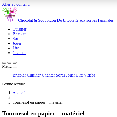
Aller au contenu
Chocolat
&
Scoubidou
Du bricolage aux sorties familiales
Cuisiner
Bricoler
Sortir
Jouer
Lire
Chanter
Menu
Bricoler
Cuisiner
Chanter
Sortir
Jouer
Lire
Vidéos
Bonne lecture
Accueil
Tournesol en papier – matériel
Tournesol en papier – matériel