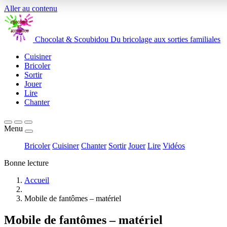
Aller au contenu
Chocolat
&
Scoubidou
Du bricolage aux sorties familiales
Cuisiner
Bricoler
Sortir
Jouer
Lire
Chanter
Menu
Bricoler
Cuisiner
Chanter
Sortir
Jouer
Lire
Vidéos
Bonne lecture
Accueil
Mobile de fantômes – matériel
Mobile de fantômes – matériel