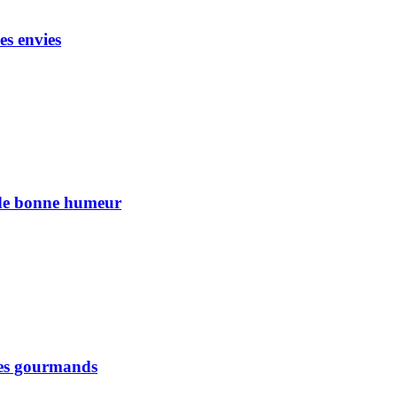
es envies
n de bonne humeur
 les gourmands