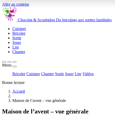
Aller au contenu
Chocolat
&
Scoubidou
Du bricolage aux sorties familiales
Cuisiner
Bricoler
Sortir
Jouer
Lire
Chanter
Menu
Bricoler
Cuisiner
Chanter
Sortir
Jouer
Lire
Vidéos
Bonne lecture
Accueil
Maison de l’avent – vue générale
Maison de l’avent – vue générale