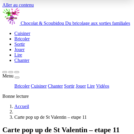
Aller au contenu
Chocolat
&
Scoubidou
Du bricolage aux sorties familiales
Cuisiner
Bricoler
Sortir
Jouer
Lire
Chanter
Menu
Bricoler
Cuisiner
Chanter
Sortir
Jouer
Lire
Vidéos
Bonne lecture
Accueil
Carte pop up de St Valentin – etape 11
Carte pop up de St Valentin – etape 11