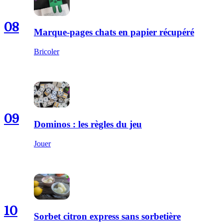
08
Marque-pages chats en papier récupéré
Bricoler
09
Dominos : les règles du jeu
Jouer
10
Sorbet citron express sans sorbetière