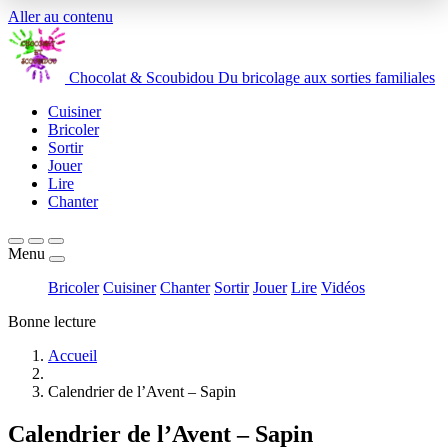
Aller au contenu
Chocolat
&
Scoubidou
Du bricolage aux sorties familiales
Cuisiner
Bricoler
Sortir
Jouer
Lire
Chanter
Menu
Bricoler
Cuisiner
Chanter
Sortir
Jouer
Lire
Vidéos
Bonne lecture
Accueil
Calendrier de l’Avent – Sapin
Calendrier de l’Avent – Sapin