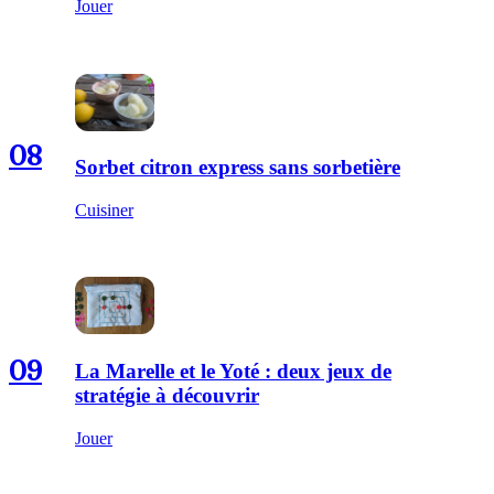
Jouer
08
Sorbet citron express sans sorbetière
Cuisiner
09
La Marelle et le Yoté : deux jeux de
stratégie à découvrir
Jouer