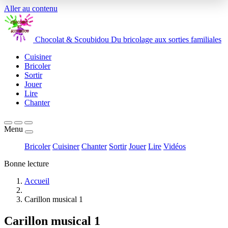
Aller au contenu
Chocolat
&
Scoubidou
Du bricolage aux sorties familiales
Cuisiner
Bricoler
Sortir
Jouer
Lire
Chanter
Menu
Bricoler
Cuisiner
Chanter
Sortir
Jouer
Lire
Vidéos
Bonne lecture
Accueil
Carillon musical 1
Carillon musical 1