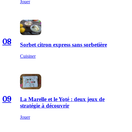
Jouer
08
Sorbet citron express sans sorbetière
Cuisiner
09
La Marelle et le Yoté : deux jeux de
stratégie à découvrir
Jouer