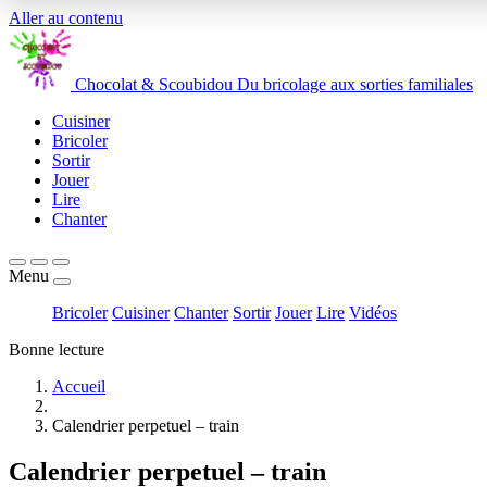
Aller au contenu
Chocolat
&
Scoubidou
Du bricolage aux sorties familiales
Cuisiner
Bricoler
Sortir
Jouer
Lire
Chanter
Menu
Bricoler
Cuisiner
Chanter
Sortir
Jouer
Lire
Vidéos
Bonne lecture
Accueil
Calendrier perpetuel – train
Calendrier perpetuel – train