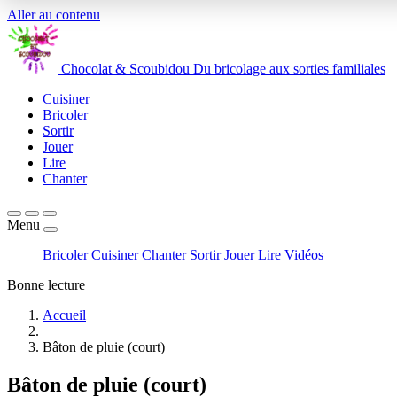
Aller au contenu
Chocolat
&
Scoubidou
Du bricolage aux sorties familiales
Cuisiner
Bricoler
Sortir
Jouer
Lire
Chanter
Menu
Bricoler
Cuisiner
Chanter
Sortir
Jouer
Lire
Vidéos
Bonne lecture
Accueil
Bâton de pluie (court)
Bâton de pluie (court)