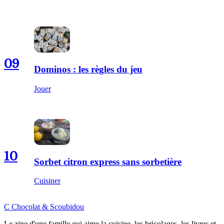
09
Dominos : les règles du jeu
Jouer
10
Sorbet citron express sans sorbetière
Cuisiner
C
Chocolat
&
Scoubidou
Le zine d'une famille qui aime la cuisine, les bricolages, les livres et