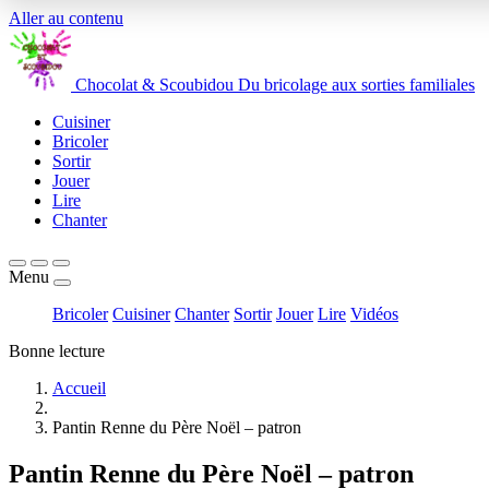
Aller au contenu
Chocolat
&
Scoubidou
Du bricolage aux sorties familiales
Cuisiner
Bricoler
Sortir
Jouer
Lire
Chanter
Menu
Bricoler
Cuisiner
Chanter
Sortir
Jouer
Lire
Vidéos
Bonne lecture
Accueil
Pantin Renne du Père Noël – patron
Pantin Renne du Père Noël – patron