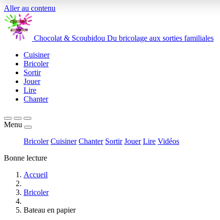
Aller au contenu
Chocolat
&
Scoubidou
Du bricolage aux sorties familiales
Cuisiner
Bricoler
Sortir
Jouer
Lire
Chanter
Menu
Bricoler
Cuisiner
Chanter
Sortir
Jouer
Lire
Vidéos
Bonne lecture
Accueil
Bricoler
Bateau en papier