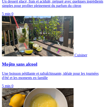
Un dessert glacé, frais et acidulé, préparé avec quelques ingrédients
simples pour profiter pleinement du parfum du citron
5 min
0
Cuisiner
Mojito sans alcool
Une boisson pétillante et rafraîchissante, idéale pour les journées
d'été et les moments en famille
5 min
0