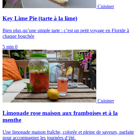
Cuisiner
Key Lime Pie (tarte à la lime)
Bien plus qu’une simple tarte : c’est un petit voyage en Floride à
chaque bouchée
5 min
0
Cuisiner
Limonade rose maison aux framboises et à la
menthe
Une limonade maison fraîche, colorée et pleine de saveurs, parfaite
pour accompagner les journées d’été.