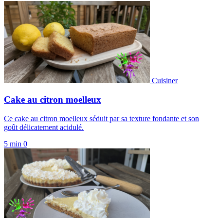
Cuisiner
Cake au citron moelleux
Ce cake au citron moelleux séduit par sa texture fondante et son
goût délicatement acidulé.
5 min
0