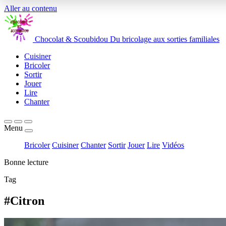
Aller au contenu
Chocolat
&
Scoubidou
Du bricolage aux sorties familiales
Cuisiner
Bricoler
Sortir
Jouer
Lire
Chanter
Menu
Bricoler
Cuisiner
Chanter
Sortir
Jouer
Lire
Vidéos
Bonne lecture
Tag
#Citron