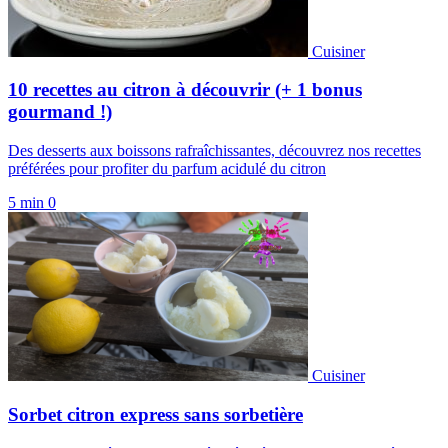
Cuisiner
10 recettes au citron à découvrir (+ 1 bonus
gourmand !)
Des desserts aux boissons rafraîchissantes, découvrez nos recettes
préférées pour profiter du parfum acidulé du citron
5 min
0
Cuisiner
Sorbet citron express sans sorbetière