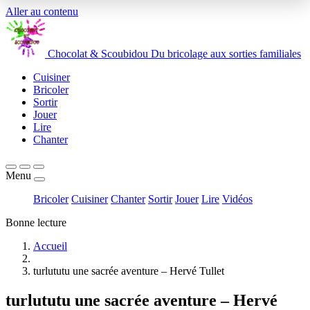
Aller au contenu
Chocolat
&
Scoubidou
Du bricolage aux sorties familiales
Cuisiner
Bricoler
Sortir
Jouer
Lire
Chanter
Menu
Bricoler
Cuisiner
Chanter
Sortir
Jouer
Lire
Vidéos
Bonne lecture
Accueil
turlututu une sacrée aventure – Hervé Tullet
turlututu une sacrée aventure – Hervé