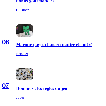
bonus gourmand !)
Cuisiner
06
Marque-pages chats en papier récupéré
Bricoler
07
Dominos : les règles du jeu
Jouer