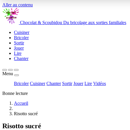
Aller au contenu
Chocolat
&
Scoubidou
Du bricolage aux sorties familiales
Cuisiner
Bricoler
Sortir
Jouer
Lire
Chanter
Menu
Bricoler
Cuisiner
Chanter
Sortir
Jouer
Lire
Vidéos
Bonne lecture
Accueil
Risotto sucré
Risotto sucré