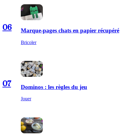
06
Marque-pages chats en papier récupéré
Bricoler
07
Dominos : les règles du jeu
Jouer