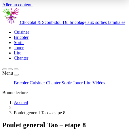
Aller au contenu
Chocolat
&
Scoubidou
Du bricolage aux sorties familiales
Cuisiner
Bricoler
Sortir
Jouer
Lire
Chanter
Menu
Bricoler
Cuisiner
Chanter
Sortir
Jouer
Lire
Vidéos
Bonne lecture
Accueil
Poulet general Tao – etape 8
Poulet general Tao – etape 8