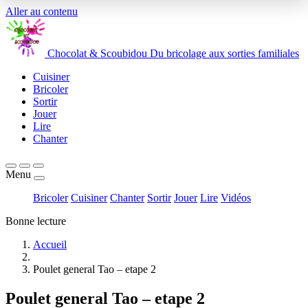
Aller au contenu
Chocolat
&
Scoubidou
Du bricolage aux sorties familiales
Cuisiner
Bricoler
Sortir
Jouer
Lire
Chanter
Menu
Bricoler
Cuisiner
Chanter
Sortir
Jouer
Lire
Vidéos
Bonne lecture
Accueil
Poulet general Tao – etape 2
Poulet general Tao – etape 2