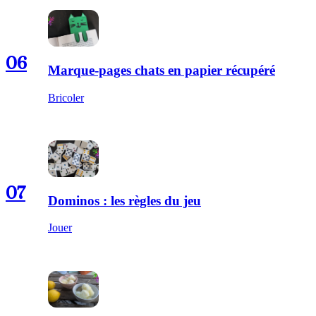
06
Marque-pages chats en papier récupéré
Bricoler
07
Dominos : les règles du jeu
Jouer