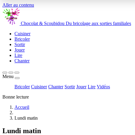
Aller au contenu
Chocolat
&
Scoubidou
Du bricolage aux sorties familiales
Cuisiner
Bricoler
Sortir
Jouer
Lire
Chanter
Menu
Bricoler
Cuisiner
Chanter
Sortir
Jouer
Lire
Vidéos
Bonne lecture
Accueil
Lundi matin
Lundi matin