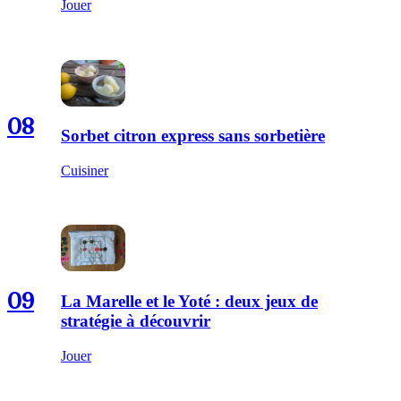
Jouer
08
Sorbet citron express sans sorbetière
Cuisiner
09
La Marelle et le Yoté : deux jeux de
stratégie à découvrir
Jouer