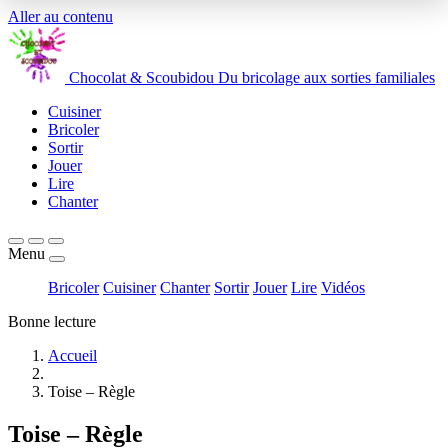
Aller au contenu
Chocolat
&
Scoubidou
Du bricolage aux sorties familiales
Cuisiner
Bricoler
Sortir
Jouer
Lire
Chanter
Menu
Bricoler
Cuisiner
Chanter
Sortir
Jouer
Lire
Vidéos
Bonne lecture
Accueil
Toise – Règle
Toise – Règle