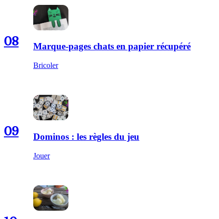
08
Marque-pages chats en papier récupéré
Bricoler
09
Dominos : les règles du jeu
Jouer