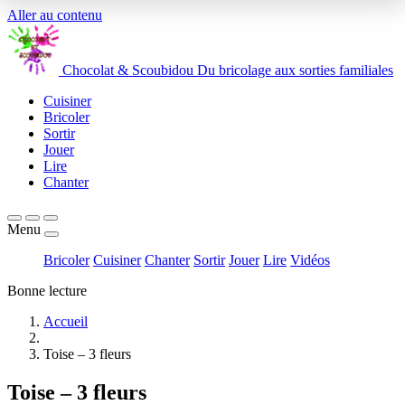
Aller au contenu
Chocolat
&
Scoubidou
Du bricolage aux sorties familiales
Cuisiner
Bricoler
Sortir
Jouer
Lire
Chanter
Menu
Bricoler
Cuisiner
Chanter
Sortir
Jouer
Lire
Vidéos
Bonne lecture
Accueil
Toise – 3 fleurs
Toise – 3 fleurs