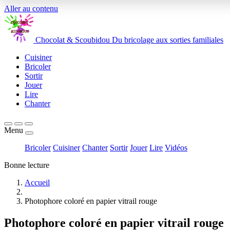
Aller au contenu
Chocolat
&
Scoubidou
Du bricolage aux sorties familiales
Cuisiner
Bricoler
Sortir
Jouer
Lire
Chanter
Menu
Bricoler
Cuisiner
Chanter
Sortir
Jouer
Lire
Vidéos
Bonne lecture
Accueil
Photophore coloré en papier vitrail rouge
Photophore coloré en papier vitrail rouge