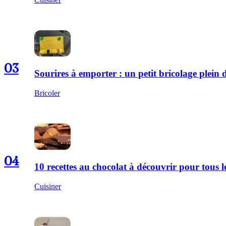
03
Sourires à emporter : un petit bricolage plei
Bricoler
04
10 recettes au chocolat à découvrir pour tous
Cuisiner