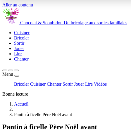
Aller au contenu
Chocolat
&
Scoubidou
Du bricolage aux sorties familiales
Cuisiner
Bricoler
Sortir
Jouer
Lire
Chanter
Menu
Bricoler
Cuisiner
Chanter
Sortir
Jouer
Lire
Vidéos
Bonne lecture
Accueil
Pantin à ficelle Père Noël avant
Pantin à ficelle Père Noël avant