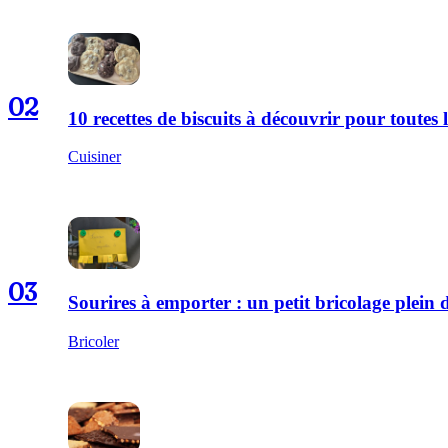
02
10 recettes de biscuits à découvrir pour toutes l
Cuisiner
03
Sourires à emporter : un petit bricolage plei
Bricoler