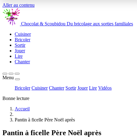
Aller au contenu
Chocolat
&
Scoubidou
Du bricolage aux sorties familiales
Cuisiner
Bricoler
Sortir
Jouer
Lire
Chanter
Menu
Bricoler
Cuisiner
Chanter
Sortir
Jouer
Lire
Vidéos
Bonne lecture
Accueil
Pantin à ficelle Père Noël après
Pantin à ficelle Père Noël après