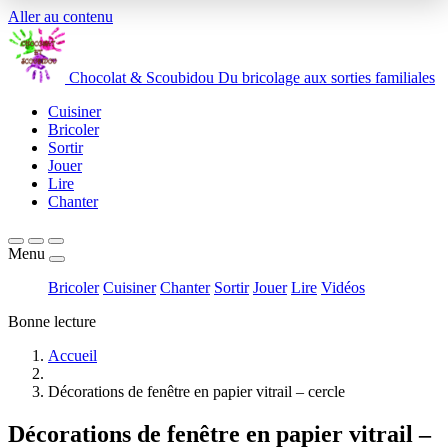
Aller au contenu
Chocolat
&
Scoubidou
Du bricolage aux sorties familiales
Cuisiner
Bricoler
Sortir
Jouer
Lire
Chanter
Menu
Bricoler
Cuisiner
Chanter
Sortir
Jouer
Lire
Vidéos
Bonne lecture
Accueil
Décorations de fenêtre en papier vitrail – cercle
Décorations de fenêtre en papier vitrail –