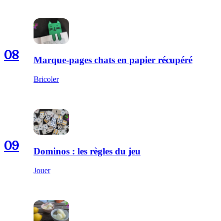
08
Marque-pages chats en papier récupéré
Bricoler
09
Dominos : les règles du jeu
Jouer