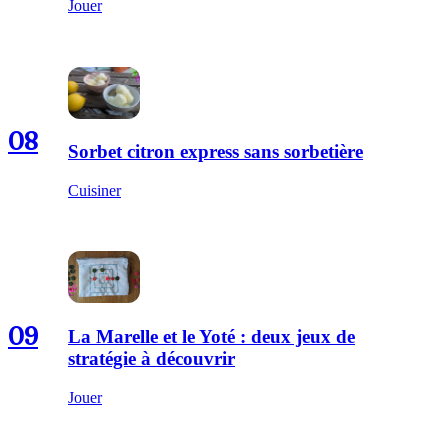
Jouer
08
Sorbet citron express sans sorbetière
Cuisiner
09
La Marelle et le Yoté : deux jeux de
stratégie à découvrir
Jouer