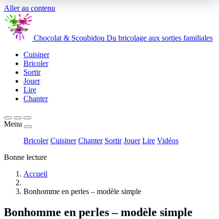
Aller au contenu
Chocolat
&
Scoubidou
Du bricolage aux sorties familiales
Cuisiner
Bricoler
Sortir
Jouer
Lire
Chanter
Menu
Bricoler
Cuisiner
Chanter
Sortir
Jouer
Lire
Vidéos
Bonne lecture
Accueil
Bonhomme en perles – modèle simple
Bonhomme en perles – modèle simple