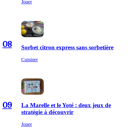
Jouer
08
Sorbet citron express sans sorbetière
Cuisiner
09
La Marelle et le Yoté : deux jeux de
stratégie à découvrir
Jouer