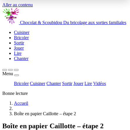
Aller au contenu
Chocolat
&
Scoubidou
Du bricolage aux sorties familiales
Cuisiner
Bricoler
Sortir
Jouer
Lire
Chanter
Menu
Bricoler
Cuisiner
Chanter
Sortir
Jouer
Lire
Vidéos
Bonne lecture
Accueil
Boîte en papier Caillotte – étape 2
Boîte en papier Caillotte – étape 2