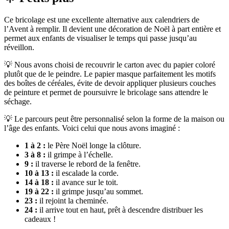
Ce bricolage est une excellente alternative aux calendriers de
l’Avent à remplir. Il devient une décoration de Noël à part entière et
permet aux enfants de visualiser le temps qui passe jusqu’au
réveillon.
💡 Nous avons choisi de recouvrir le carton avec du papier coloré
plutôt que de le peindre. Le papier masque parfaitement les motifs
des boîtes de céréales, évite de devoir appliquer plusieurs couches
de peinture et permet de poursuivre le bricolage sans attendre le
séchage.
💡 Le parcours peut être personnalisé selon la forme de la maison ou
l’âge des enfants. Voici celui que nous avons imaginé :
1 à 2 :
le Père Noël longe la clôture.
3 à 8 :
il grimpe à l’échelle.
9 :
il traverse le rebord de la fenêtre.
10 à 13 :
il escalade la corde.
14 à 18 :
il avance sur le toit.
19 à 22 :
il grimpe jusqu’au sommet.
23 :
il rejoint la cheminée.
24 :
il arrive tout en haut, prêt à descendre distribuer les
cadeaux !