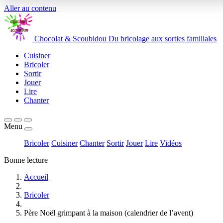
Aller au contenu
Chocolat
&
Scoubidou
Du bricolage aux sorties familiales
Cuisiner
Bricoler
Sortir
Jouer
Lire
Chanter
Menu
Bricoler
Cuisiner
Chanter
Sortir
Jouer
Lire
Vidéos
Bonne lecture
Accueil
Bricoler
Père Noël grimpant à la maison (calendrier de l’avent)