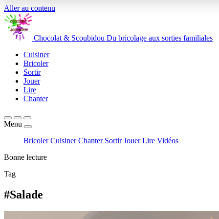
Aller au contenu
Chocolat
&
Scoubidou
Du bricolage aux sorties familiales
Cuisiner
Bricoler
Sortir
Jouer
Lire
Chanter
Menu
Bricoler
Cuisiner
Chanter
Sortir
Jouer
Lire
Vidéos
Bonne lecture
Tag
#Salade