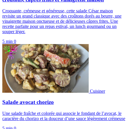
Croquante, crémeuse et généreuse, cette salade César maison
revisite un grand classique avec des croûtons dorés au beurre, une
vinaigrette maison onctueuse et de délicieuses câpres frites. Une
recette parfaite pour un repas estival, un lunch gourmand ou un
souper léger.
5 min
0
Cuisiner
Salade avocat chorizo
Une salade fraîche et colorée qui associe le fondant de l’avocat, le
caractère du chorizo et la douceur d’une sauce légèrement crémeuse
5 min
0