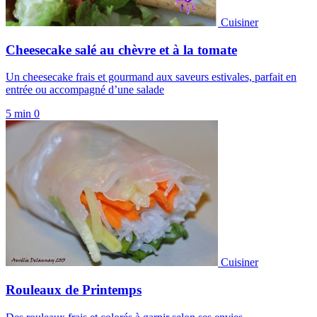
Cuisiner
Cheesecake salé au chèvre et à la tomate
Un cheesecake frais et gourmand aux saveurs estivales, parfait en
entrée ou accompagné d’une salade
5 min
0
Cuisiner
Rouleaux de Printemps