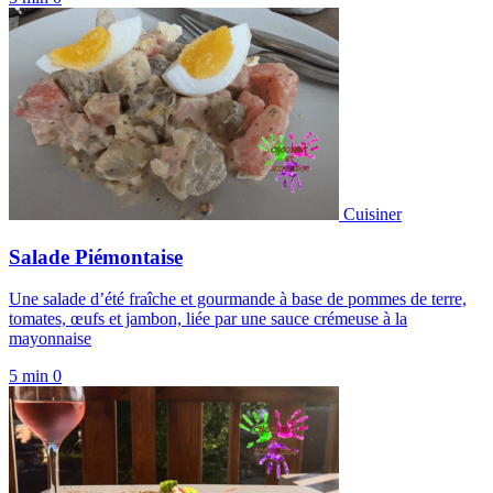
Cuisiner
Salade Piémontaise
Une salade d’été fraîche et gourmande à base de pommes de terre,
tomates, œufs et jambon, liée par une sauce crémeuse à la
mayonnaise
5 min
0