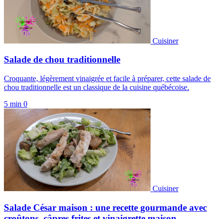
Cuisiner
Salade de chou traditionnelle
Croquante, légèrement vinaigrée et facile à préparer, cette salade de
chou traditionnelle est un classique de la cuisine québécoise.
5 min
0
Cuisiner
Salade César maison : une recette gourmande avec
croûtons, câpres frites et vinaigrette maison