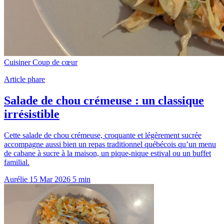
Cuisiner
Coup de cœur
Article phare
Salade de chou crémeuse : un classique
irrésistible
Cette salade de chou crémeuse, croquante et légèrement sucrée
accompagne aussi bien un repas traditionnel québécois qu’un menu
de cabane à sucre à la maison, un pique-nique estival ou un buffet
familial.
Aurélie
15 Mar 2026
5 min