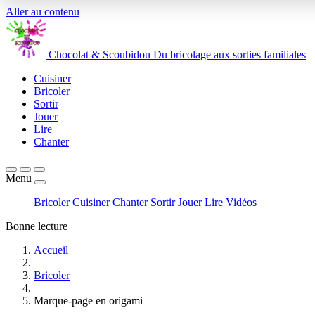
Aller au contenu
Chocolat
&
Scoubidou
Du bricolage aux sorties familiales
Cuisiner
Bricoler
Sortir
Jouer
Lire
Chanter
Menu
Bricoler
Cuisiner
Chanter
Sortir
Jouer
Lire
Vidéos
Bonne lecture
Accueil
Bricoler
Marque-page en origami