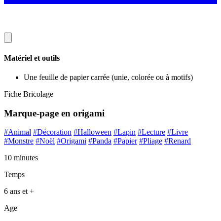
Matériel et outils
Une feuille de papier carrée (unie, colorée ou à motifs)
Fiche Bricolage
Marque-page en origami
#Animal
#Décoration
#Halloween
#Lapin
#Lecture
#Livre
#Monstre
#Noël
#Origami
#Panda
#Papier
#Pliage
#Renard
10 minutes
Temps
6 ans et +
Age