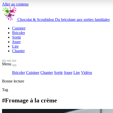
Aller au contenu
Chocolat
&
Scoubidou
Du bricolage aux sorties familiales
Cuisiner
Bricoler
Sortir
Jouer
Lire
Chanter
Menu
Bricoler
Cuisiner
Chanter
Sortir
Jouer
Lire
Vidéos
Bonne lecture
Tag
#Fromage à la crème