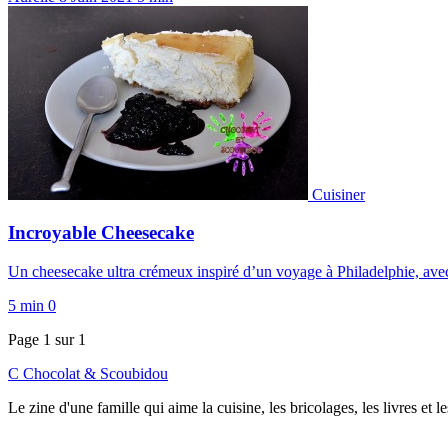
Cuisiner
Incroyable Cheesecake
Un cheesecake ultra crémeux inspiré d’un voyage à Philadelphie, avec
5 min
0
Page 1 sur 1
C
Chocolat
&
Scoubidou
Le zine d'une famille qui aime la cuisine, les bricolages, les livres et 