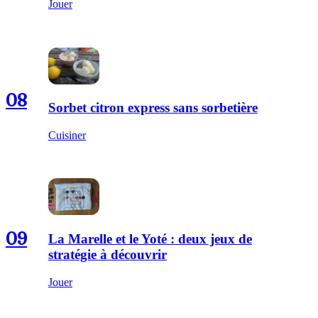
Jouer
08
Sorbet citron express sans sorbetière
Cuisiner
09
La Marelle et le Yoté : deux jeux de
stratégie à découvrir
Jouer