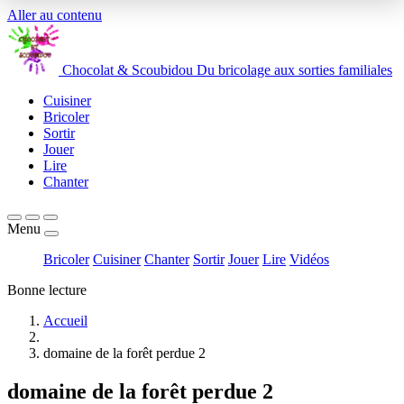
Aller au contenu
Chocolat
&
Scoubidou
Du bricolage aux sorties familiales
Cuisiner
Bricoler
Sortir
Jouer
Lire
Chanter
Menu
Bricoler
Cuisiner
Chanter
Sortir
Jouer
Lire
Vidéos
Bonne lecture
Accueil
domaine de la forêt perdue 2
domaine de la forêt perdue 2