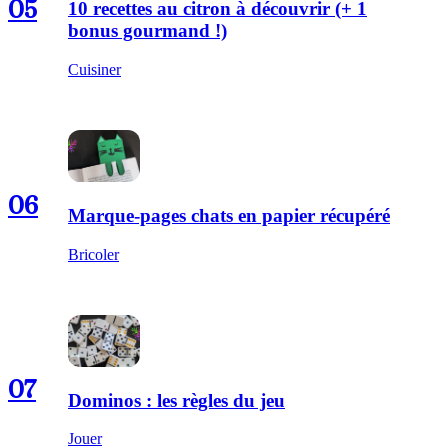
05
10 recettes au citron à découvrir (+ 1
bonus gourmand !)
Cuisiner
06
Marque-pages chats en papier récupéré
Bricoler
07
Dominos : les règles du jeu
Jouer