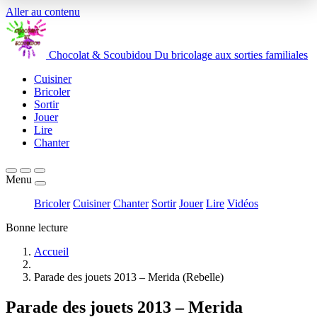
Aller au contenu
Chocolat
&
Scoubidou
Du bricolage aux sorties familiales
Cuisiner
Bricoler
Sortir
Jouer
Lire
Chanter
Menu
Bricoler
Cuisiner
Chanter
Sortir
Jouer
Lire
Vidéos
Bonne lecture
Accueil
Parade des jouets 2013 – Merida (Rebelle)
Parade des jouets 2013 – Merida