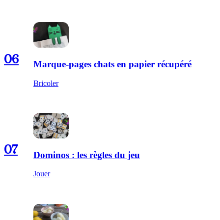
06
Marque-pages chats en papier récupéré
Bricoler
07
Dominos : les règles du jeu
Jouer