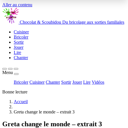
Aller au contenu
Chocolat
&
Scoubidou
Du bricolage aux sorties familiales
Cuisiner
Bricoler
Sortir
Jouer
Lire
Chanter
Menu
Bricoler
Cuisiner
Chanter
Sortir
Jouer
Lire
Vidéos
Bonne lecture
Accueil
Greta change le monde – extrait 3
Greta change le monde – extrait 3