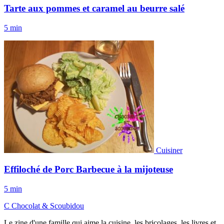
Tarte aux pommes et caramel au beurre salé
5 min
Cuisiner
Effiloché de Porc Barbecue à la mijoteuse
5 min
C
Chocolat
&
Scoubidou
Le zine d'une famille qui aime la cuisine, les bricolages, les livres et