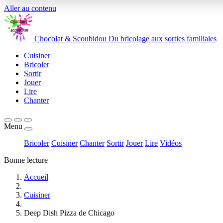
Aller au contenu
Chocolat
&
Scoubidou
Du bricolage aux sorties familiales
Cuisiner
Bricoler
Sortir
Jouer
Lire
Chanter
Menu
Bricoler
Cuisiner
Chanter
Sortir
Jouer
Lire
Vidéos
Bonne lecture
Accueil
Cuisiner
Deep Dish Pizza de Chicago