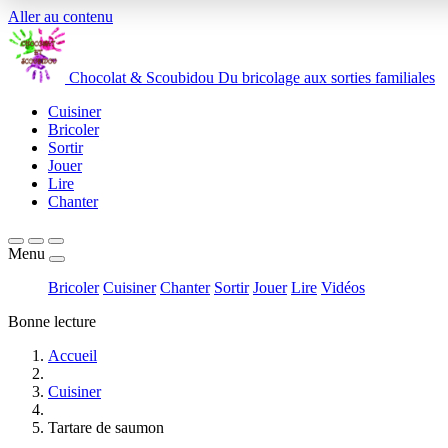
Aller au contenu
Chocolat
&
Scoubidou
Du bricolage aux sorties familiales
Cuisiner
Bricoler
Sortir
Jouer
Lire
Chanter
Menu
Bricoler
Cuisiner
Chanter
Sortir
Jouer
Lire
Vidéos
Bonne lecture
Accueil
Cuisiner
Tartare de saumon