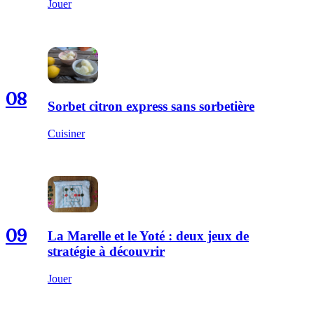
Jouer
08
Sorbet citron express sans sorbetière
Cuisiner
09
La Marelle et le Yoté : deux jeux de
stratégie à découvrir
Jouer