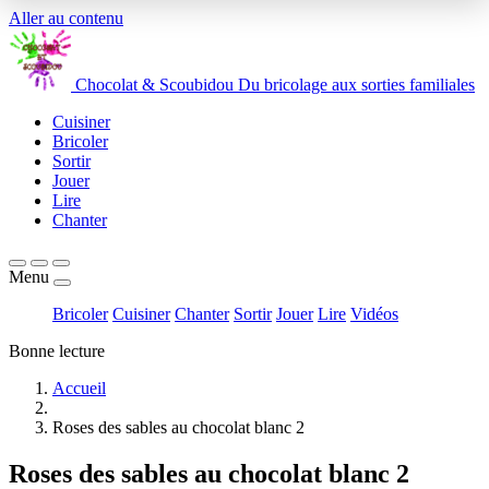
Aller au contenu
Chocolat
&
Scoubidou
Du bricolage aux sorties familiales
Cuisiner
Bricoler
Sortir
Jouer
Lire
Chanter
Menu
Bricoler
Cuisiner
Chanter
Sortir
Jouer
Lire
Vidéos
Bonne lecture
Accueil
Roses des sables au chocolat blanc 2
Roses des sables au chocolat blanc 2