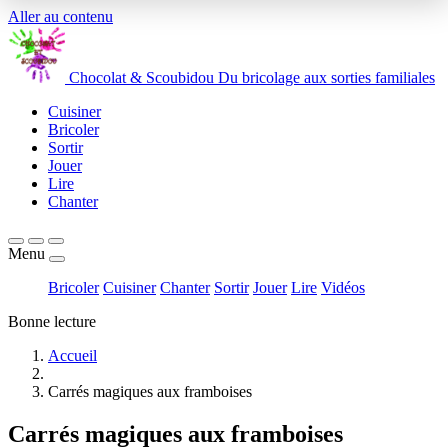
Aller au contenu
Chocolat
&
Scoubidou
Du bricolage aux sorties familiales
Cuisiner
Bricoler
Sortir
Jouer
Lire
Chanter
Menu
Bricoler
Cuisiner
Chanter
Sortir
Jouer
Lire
Vidéos
Bonne lecture
Accueil
Carrés magiques aux framboises
Carrés magiques aux framboises