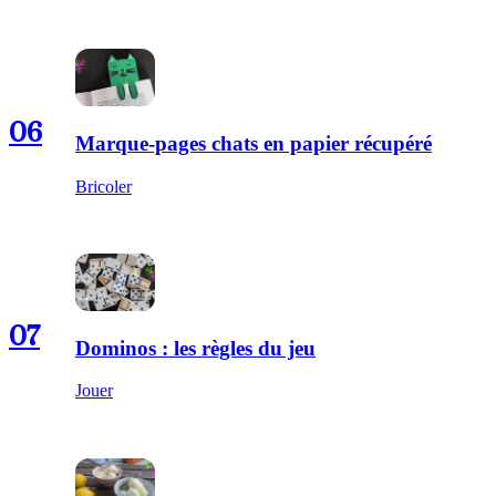
06
Marque-pages chats en papier récupéré
Bricoler
07
Dominos : les règles du jeu
Jouer